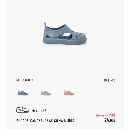
(3 COLORES)
MÁS INFO
20
28
(-15%)
28,
95€
24,
60€
ZUECOS CANGREJERAS GOMA NIÑOS