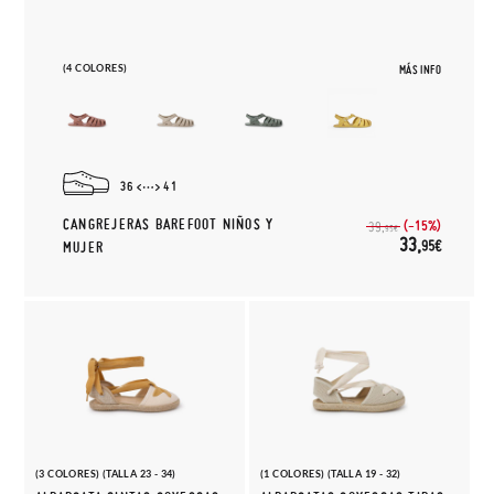
(4 COLORES)
MÁS INFO
36
41
CANGREJERAS BAREFOOT NIÑOS Y
(-15%)
39,
95€
33,
95€
MUJER
(3 COLORES) (TALLA 23 - 34)
(1 COLORES) (TALLA 19 - 32)