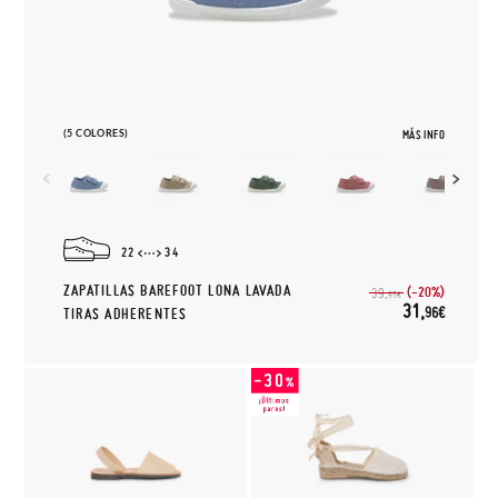
(5 COLORES)
MÁS INFO
22
34
ZAPATILLAS BAREFOOT LONA LAVADA
(-20%)
39,
95€
31,
96€
TIRAS ADHERENTES