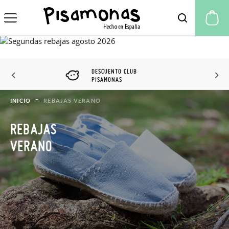
Mi
DESCUENTO CLUB
PISAMONAS
INICIO
REBAJAS VERANO
REBAJAS
VERANO