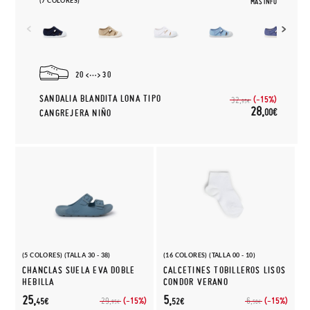
(7 COLORES)
MÁS INFO
20
30
SANDALIA BLANDITA LONA TIPO
(-15%)
32,
95€
28,
00€
CANGREJERA NIÑO
(5 COLORES) (TALLA 30 - 38)
(16 COLORES) (TALLA 00 - 10)
CHANCLAS SUELA EVA DOBLE
CALCETINES TOBILLEROS LISOS
HEBILLA
CONDOR VERANO
25,
5,
(-15%)
(-15%)
29,
6,
45€
52€
95€
50€