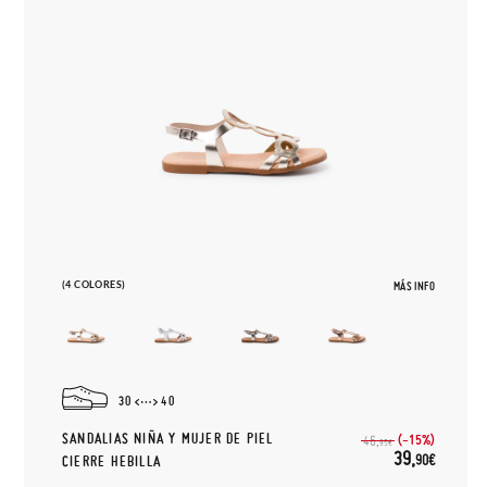
(4 COLORES)
MÁS INFO
30
40
SANDALIAS NIÑA Y MUJER DE PIEL
(-15%)
46,
95€
39,
90€
CIERRE HEBILLA