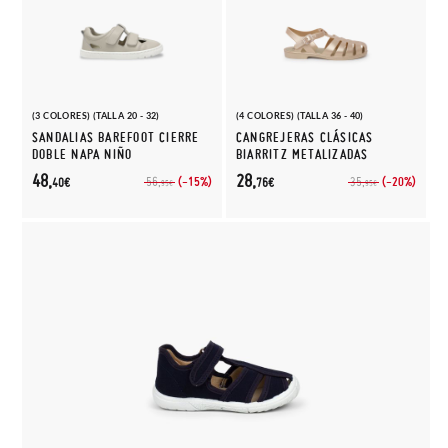
(3 COLORES) (TALLA 20 - 32)
(4 COLORES) (TALLA 36 - 40)
SANDALIAS BAREFOOT CIERRE
CANGREJERAS CLÁSICAS
DOBLE NAPA NIÑO
BIARRITZ METALIZADAS
48,
28,
(-15%)
(-20%)
56,
35,
40€
76€
95€
95€