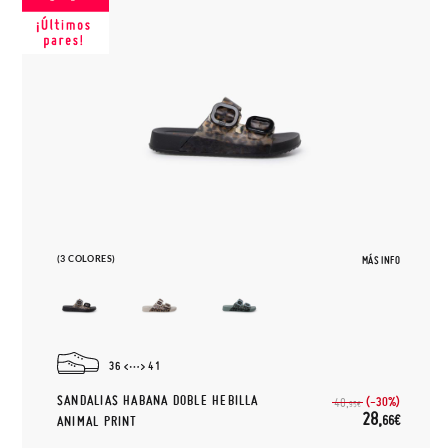
(3 COLORES)
MÁS INFO
36
41
SANDALIAS HABANA DOBLE HEBILLA
(-30%)
40,
95€
28,
66€
ANIMAL PRINT