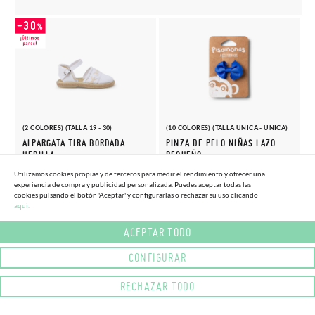
(2 COLORES) (TALLA 19 - 30)
(10 COLORES) (TALLA UNICA - UNICA)
ALPARGATA TIRA BORDADA
PINZA DE PELO NIÑAS LAZO
HEBILLA
PEQUEÑO
20,
4,
(-30%)
(-10%)
29,
4,
Utilizamos cookies propias y de terceros para medir el rendimiento y ofrecer una
96€
05€
95€
50€
experiencia de compra y publicidad personalizada. Puedes aceptar todas las
cookies pulsando el botón 'Aceptar' y configurarlas o rechazar su uso clicando
aqui.
ACEPTAR TODO
CONFIGURAR
RECHAZAR TODO
(6 COLORES) (TALLA 20 - 26)