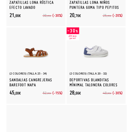
ZAPATILLAS LONA RÚSTICA
ZAPATILLAS LONA NIÑOS
EFECTO LAVADO
PUNTERA GOMA TIPO PEPITOS
21,
20,
(-30%)
(-20%)
30,
25,
66€
76€
95€
95€
(2 COLORES) (TALLA 25 - 34)
(2 COLORES) (TALLA 20 - 32)
SANDALIAS CANGREJERAS
DEPORTIVAS BLANDITAS
BAREFOOT NAPA
MÍNIMAL TALONERA COLORES
45,
28,
(-15%)
(-30%)
52,
40,
00€
66€
95€
95€