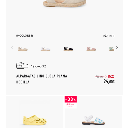
(9 COLORES)
MÁS INFO
19
32
ALPARGATAS LINO SUELA PLANA
(-15%)
28,
95€
24,
60€
HEBILLA