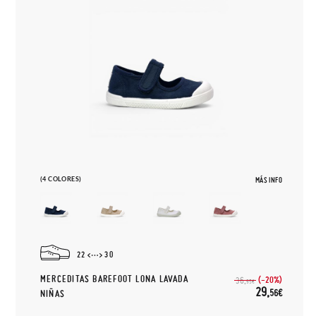
(4 COLORES)
MÁS INFO
22
30
MERCEDITAS BAREFOOT LONA LAVADA
(-20%)
36,
95€
29,
56€
NIÑAS