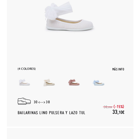
(4 COLORES)
MÁS INFO
30
38
(-15%)
38,
95€
33,
10€
BAILARINAS LINO PULSERA Y LAZO TUL