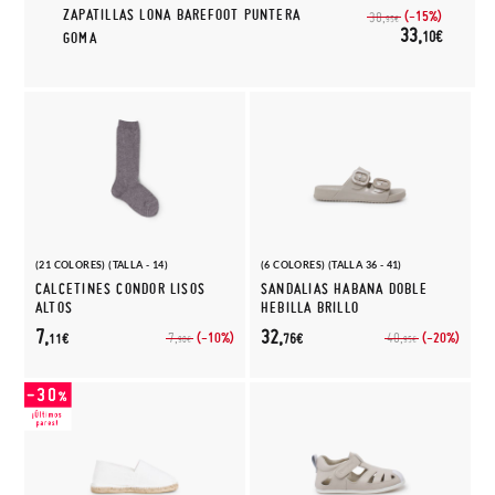
ZAPATILLAS LONA BAREFOOT PUNTERA
(-15%)
38,
95€
33,
10€
GOMA
(21 COLORES) (TALLA - 14)
(6 COLORES) (TALLA 36 - 41)
CALCETINES CONDOR LISOS
SANDALIAS HABANA DOBLE
ALTOS
HEBILLA BRILLO
7,
32,
(-10%)
(-20%)
7,
40,
11€
76€
90€
95€