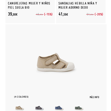
CANGREJERAS MUJER Y NIÑOS
SANDALIAS HEBILLA NIÑA Y
PIEL SUELA BIO
MUJER ADORNO DEDO
39,
41,
(-15%)
(-20%)
46,
51,
90€
56€
95€
95€
(4 COLORES)
MÁS INFO