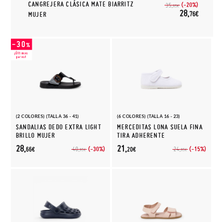
CANGREJERA CLÁSICA MATE BIARRITZ
(-20%)
35,
95€
28,
76€
MUJER
(2 COLORES) (TALLA 36 - 41)
(6 COLORES) (TALLA 16 - 23)
SANDALIAS DEDO EXTRA LIGHT
MERCEDITAS LONA SUELA FINA
BRILLO MUJER
TIRA ADHERENTE
28,
21,
(-30%)
(-15%)
40,
24,
66€
20€
95€
95€