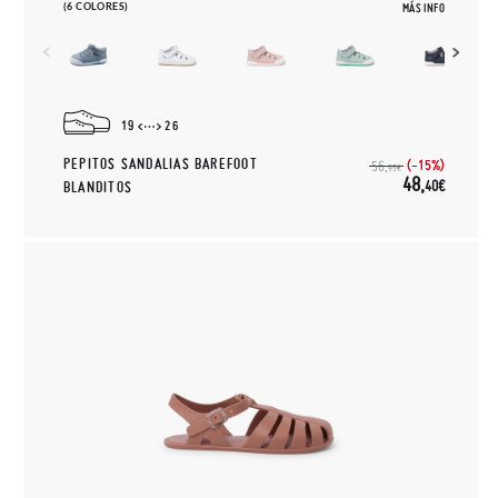
(6 COLORES)
MÁS INFO
19
26
PEPITOS SANDALIAS BAREFOOT
(-15%)
56,
95€
48,
40€
BLANDITOS