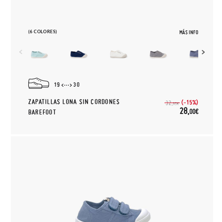
(6 COLORES)
MÁS INFO
19
30
ZAPATILLAS LONA SIN CORDONES
(-15%)
32,
95€
28,
00€
BAREFOOT