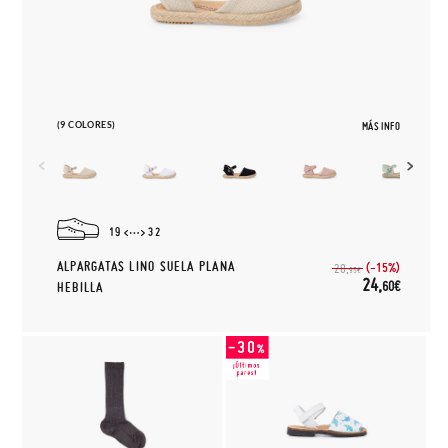
(9 COLORES)
MÁS INFO
19
32
ALPARGATAS LINO SUELA PLANA
(-15%)
28,
95€
24,
60€
HEBILLA