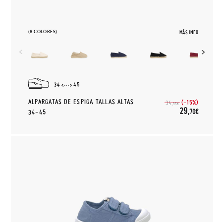
(8 COLORES)
MÁS INFO
34
45
ALPARGATAS DE ESPIGA TALLAS ALTAS
(-15%)
34,
95€
29,
70€
34-45