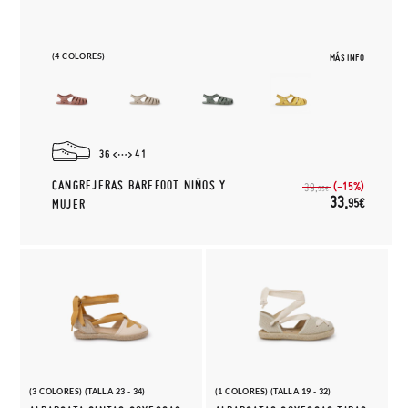
(4 COLORES)
MÁS INFO
36
41
CANGREJERAS BAREFOOT NIÑOS Y
(-15%)
39,
95€
33,
95€
MUJER
(3 COLORES) (TALLA 23 - 34)
(1 COLORES) (TALLA 19 - 32)