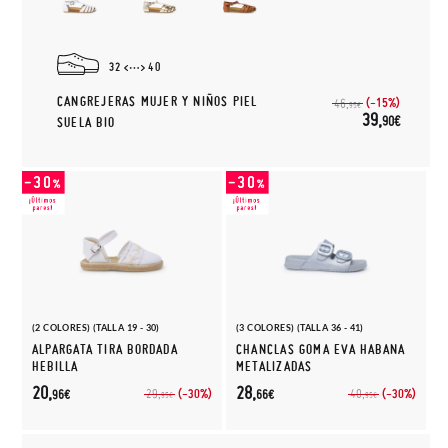
32
40
CANGREJERAS MUJER Y NIÑOS PIEL
(-15%)
46,
95€
39,
90€
SUELA BIO
(2 COLORES) (TALLA 19 - 30)
(3 COLORES) (TALLA 36 - 41)
ALPARGATA TIRA BORDADA
CHANCLAS GOMA EVA HABANA
HEBILLA
METALIZADAS
20,
28,
(-30%)
(-30%)
29,
40,
96€
66€
95€
95€