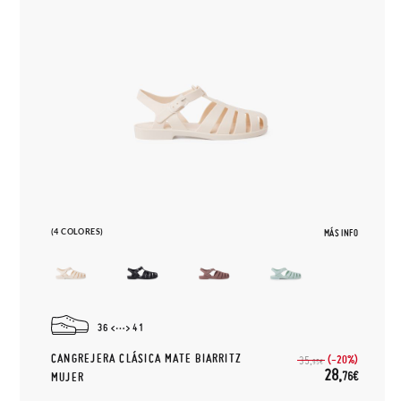
(4 COLORES)
MÁS INFO
36
41
CANGREJERA CLÁSICA MATE BIARRITZ
(-20%)
35,
95€
28,
76€
MUJER