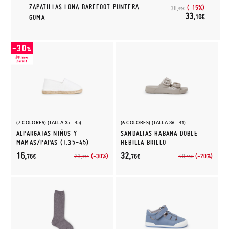
ZAPATILLAS LONA BAREFOOT PUNTERA
(-15%)
38,
95€
33,
10€
GOMA
(7 COLORES) (TALLA 35 - 45)
(6 COLORES) (TALLA 36 - 41)
ALPARGATAS NIÑOS Y
SANDALIAS HABANA DOBLE
MAMAS/PAPAS (T.35-45)
HEBILLA BRILLO
16,
32,
(-30%)
(-20%)
23,
40,
76€
76€
95€
95€