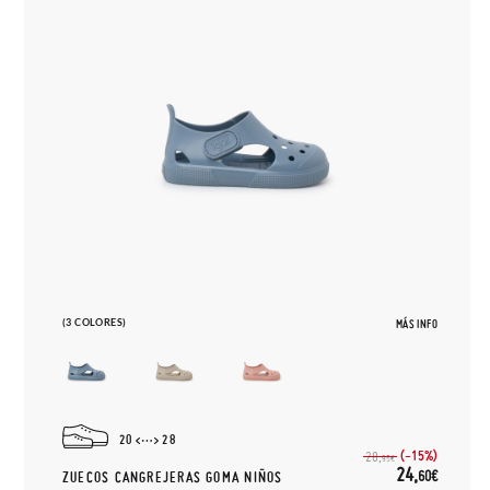
(3 COLORES)
MÁS INFO
20
28
(-15%)
28,
95€
24,
60€
ZUECOS CANGREJERAS GOMA NIÑOS