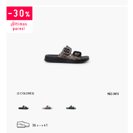
(3 COLORES)
MÁS INFO
36
41