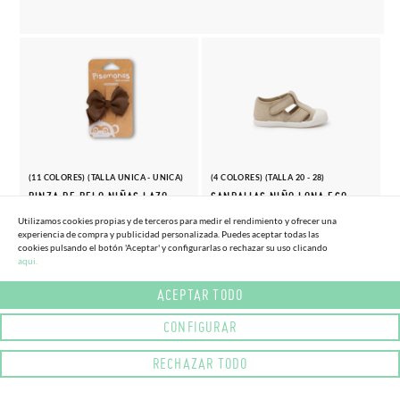
(11 COLORES) (TALLA UNICA - UNICA)
(4 COLORES) (TALLA 20 - 28)
PINZA DE PELO NIÑAS LAZO
SANDALIAS NIÑO LONA ECO
MEDIANO
PUNTERA GOMA
Utilizamos cookies propias y de terceros para medir el rendimiento y ofrecer una
4,
29,
experiencia de compra y publicidad personalizada. Puedes aceptar todas las
(-10%)
(-15%)
4,
34,
45€
70€
95€
95€
cookies pulsando el botón 'Aceptar' y configurarlas o rechazar su uso clicando
aqui.
ACEPTAR TODO
CONFIGURAR
RECHAZAR TODO