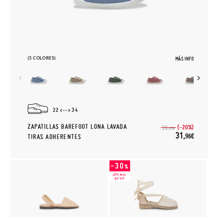
(5 COLORES)
MÁS INFO
22
34
ZAPATILLAS BAREFOOT LONA LAVADA
(-20%)
39,
95€
31,
96€
TIRAS ADHERENTES