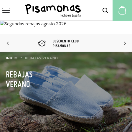
Mi
DESCUENTO CLUB
PISAMONAS
INICIO
REBAJAS VERANO
REBAJAS
VERANO