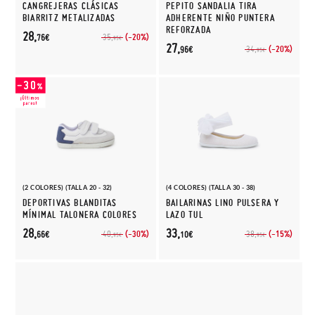
CANGREJERAS CLÁSICAS
PEPITO SANDALIA TIRA
BIARRITZ METALIZADAS
ADHERENTE NIÑO PUNTERA
REFORZADA
28,
(-20%)
35,
76€
95€
27,
(-20%)
34,
96€
95€
(2 COLORES) (TALLA 20 - 32)
(4 COLORES) (TALLA 30 - 38)
DEPORTIVAS BLANDITAS
BAILARINAS LINO PULSERA Y
MÍNIMAL TALONERA COLORES
LAZO TUL
28,
33,
(-30%)
(-15%)
40,
38,
66€
10€
95€
95€