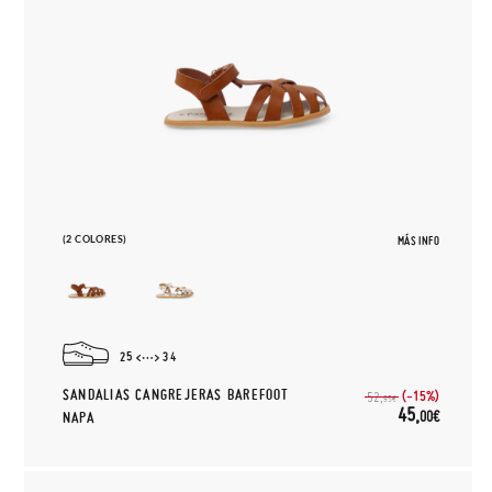
(2 COLORES)
MÁS INFO
25
34
SANDALIAS CANGREJERAS BAREFOOT
(-15%)
52,
95€
45,
00€
NAPA