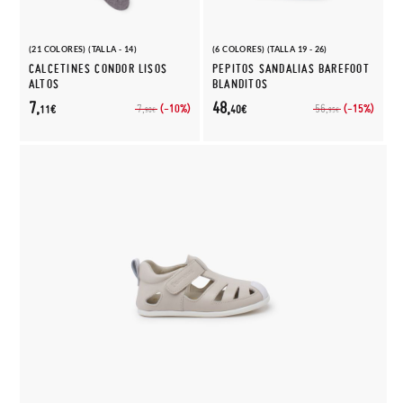
(21 COLORES) (TALLA - 14)
(6 COLORES) (TALLA 19 - 26)
CALCETINES CONDOR LISOS
PEPITOS SANDALIAS BAREFOOT
ALTOS
BLANDITOS
7,
48,
(-10%)
(-15%)
7,
56,
11€
40€
90€
95€