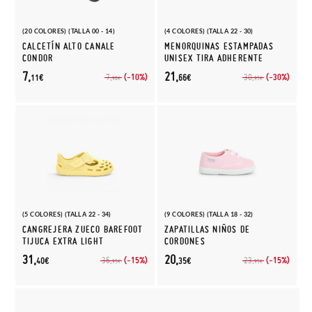
(20 COLORES) (TALLA 00 - 14)
(4 COLORES) (TALLA 22 - 30)
CALCETÍN ALTO CANALE
MENORQUINAS ESTAMPADAS
CONDOR
UNISEX TIRA ADHERENTE
7,
21,
(-10%)
(-30%)
7,
30,
11€
66€
90€
95€
(5 COLORES) (TALLA 22 - 34)
(9 COLORES) (TALLA 18 - 32)
CANGREJERA ZUECO BAREFOOT
ZAPATILLAS NIÑOS DE
TIJUCA EXTRA LIGHT
CORDONES
31,
20,
(-15%)
(-15%)
36,
23,
40€
35€
95€
95€