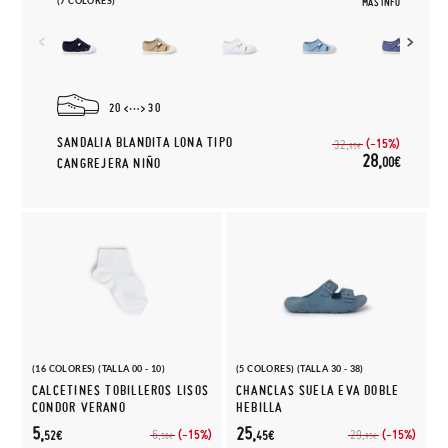
(7 COLORES)
MÁS INFO
20
30
SANDALIA BLANDITA LONA TIPO
(-15%)
32,
95€
28,
00€
CANGREJERA NIÑO
(16 COLORES) (TALLA 00 - 10)
(5 COLORES) (TALLA 30 - 38)
CALCETINES TOBILLEROS LISOS
CHANCLAS SUELA EVA DOBLE
CONDOR VERANO
HEBILLA
5,
25,
(-15%)
(-15%)
6,
29,
52€
45€
50€
95€