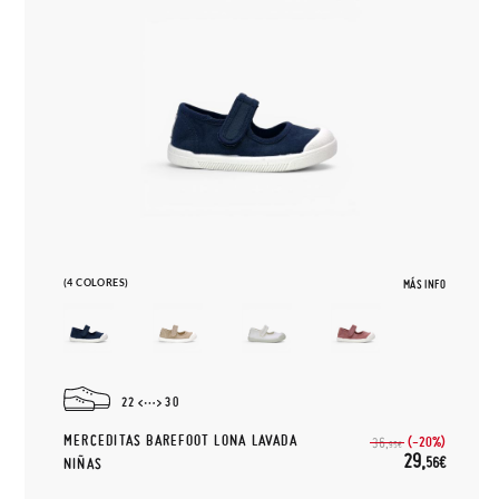
(4 COLORES)
MÁS INFO
22
30
MERCEDITAS BAREFOOT LONA LAVADA
(-20%)
36,
95€
29,
56€
NIÑAS